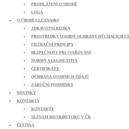
PROHLÁŠENÍ O SHODĚ
LOGA
O FIRMĚ CLEANAIR®
ZDRAVOTNÍ RIZIKA
PROSTŘEDKY OSOBNÍ OCHRANY DÝCHACÍCH C
FILTRAČNÍ PRINCIPY
BEZPEČNOST PŘI SVAŘOVÁNÍ
NORMY A LEGISLATIVA
CERTIFIKÁTY
OCHRANA OSOBNÍCH ÚDAJŮ
ZÁRUČNÍ PODMÍNKY
NOVINKY
KONTAKTY
KONTAKTY
SEZNAM DISTRIBUTORŮ V ČR
ČEŠTINA