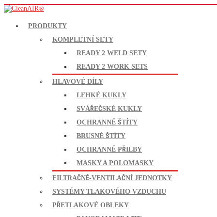
PRODUKTY
KOMPLETNÍ SETY
READY 2 WELD SETY
READY 2 WORK SETS
HLAVOVÉ DÍLY
LEHKÉ KUKLY
SVÁŘEČSKÉ KUKLY
OCHRANNÉ ŠTÍTY
BRUSNÉ ŠTÍTY
OCHRANNÉ PŘILBY
MASKY A POLOMASKY
FILTRAČNĚ-VENTILAČNÍ JEDNOTKY
SYSTÉMY TLAKOVÉHO VZDUCHU
PŘETLAKOVÉ OBLEKY