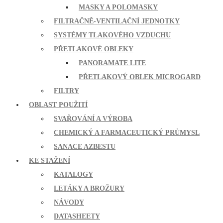
MASKY A POLOMASKY
FILTRAČNĚ-VENTILAČNÍ JEDNOTKY
SYSTÉMY TLAKOVÉHO VZDUCHU
PŘETLAKOVÉ OBLEKY
PANORAMATE LITE
PŘETLAKOVÝ OBLEK MICROGARD
FILTRY
OBLAST POUŽITÍ
SVAŘOVÁNÍ A VÝROBA
CHEMICKÝ A FARMACEUTICKÝ PRŮMYSL
SANACE AZBESTU
KE STAŽENÍ
KATALOGY
LETÁKY A BROŽURY
NÁVODY
DATASHEETY