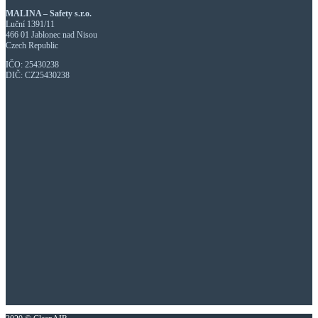
MALINA – Safety s.r.o.
Luční 1391/11
466 01 Jablonec nad Nisou
Czech Republic
IČO: 25430238
DIČ: CZ25430238