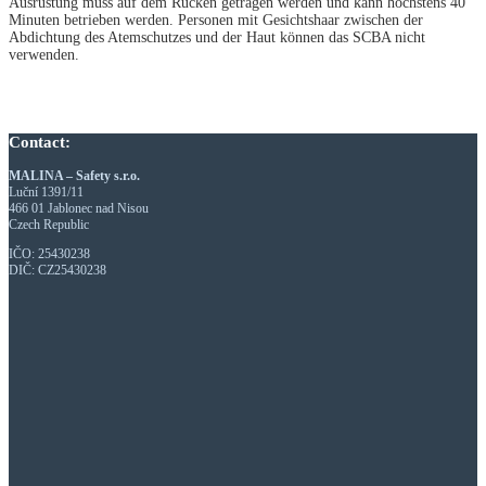
Ausrüstung muss auf dem Rücken getragen werden und kann höchstens 40
Minuten betrieben werden. Personen mit Gesichtshaar zwischen der
Abdichtung des Atemschutzes und der Haut können das SCBA nicht
verwenden.
Contact:
MALINA – Safety s.r.o.
Luční 1391/11
466 01 Jablonec nad Nisou
Czech Republic
IČO: 25430238
DIČ: CZ25430238