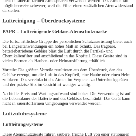
nicht in sauerstoffarmen Atmosphären verwendet werden. Das Atmen fällt
möglicherweise schwerer, weil die Filter einen zusätzlichen Atemwiderstand
darstellen.
Luftreinigung – Überdrucksysteme
PAPR – Luftreinigende Gebläse-Atemschutzmaske
Die fortschrittlichste Gruppe der persönlichen Schutzausrüstung bietet auch
bei Langzeitanwendungen ein hohes Maß an Schutz. Das tragbare,
batteriebetriebene Gebläse bläst die Luft durch die Partikel- und
Chemikalienfilter und anschließend in das Kopfteil. Diese Geräte sind in
vielen Formen als Hauben- oder Helmausführung erhältlich.
Vorteile: Die größten Vorteile resultieren aus dem Überdruck, den das
Gebläse erzeugt, um die Luft in das Kopfteil, eine Haube oder einen Helm
zu blasen. Das vereinfacht das Atmen im Vergleich zu Unterdruckgeräten
und der präzise Sitz im Gesicht ist weniger wichtig.
Nachteile: Preis und Wartungsaufwand sind höher. Die Verwendung ist auf
die Lebensdauer der Batterie und des Gebläses beschränkt. Das Gerät kann
nicht in sauerstoffarmen Umgebungen verwendet werden.
Luftzufuhrsysteme
Luftleitungssysteme
Diese Atemschutzgeräte führen saubere, frische Luft von einer stationären