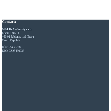
Contact:
MALINA – Safety s.r.o.
Luční 1391/11
466 01 Jablonec nad Nisou
Czech Republic
IČO: 25430238
DIČ: CZ25430238