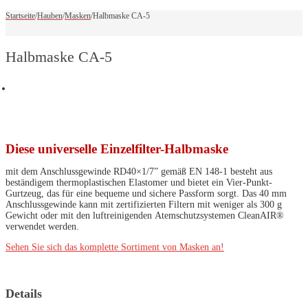
Startseite
/
Hauben
/
Masken
/
Halbmaske CA-5
Halbmaske CA-5
Diese universelle Einzelfilter-Halbmaske
mit dem Anschlussgewinde RD40×1/7” gemäß EN 148-1 besteht aus
beständigem thermoplastischen Elastomer und bietet ein Vier-Punkt-
Gurtzeug, das für eine bequeme und sichere Passform sorgt. Das 40 mm
Anschlussgewinde kann mit zertifizierten Filtern mit weniger als 300 g
Gewicht oder mit den luftreinigenden Atemschutzsystemen CleanAIR®
verwendet werden.
Sehen Sie sich das komplette Sortiment von Masken an!
Details