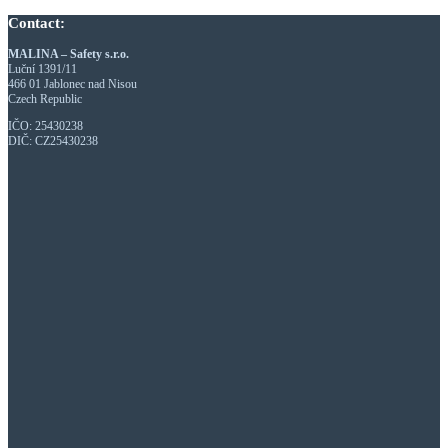
Contact:
MALINA – Safety s.r.o.
Luční 1391/11
466 01 Jablonec nad Nisou
Czech Republic
IČO: 25430238
DIČ: CZ25430238