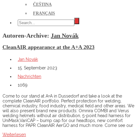
ČEŠTINA
FRANÇAIS
Autoren-Archive:
Jan Novák
CleanAIR appearance at the A+A 2023
Jan Novák
15. September 2023
Nachrichten
1069
Come to our stand at A+A in Dussedorf and take a look at the
complete CleanAIR portfolio. Perfect protection for welding,
chemical industry, food industry, medical field and other areas. We
will also present brand new products: Omnira COMBI and Verus
welding helmets without air distribution, 5-point head harness for
UniMask,VariCAP – bump cap for our headtops, new comfort
harness for PAPR CleanAIR AerGO and much more. Come see our
Weiterlesen