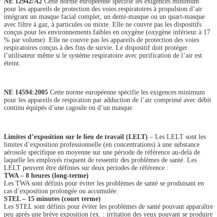
NE 12942/A2
Cette norme européenne spécifie les exigences minimum
pour les appareils de protection des voies respiratoires à propulsion d’air
intégrant un masque facial complet, un demi-masque ou un quart-masque
avec filtre à gaz, à particules ou mixte. Elle ne couvre pas les dispositifs
conçus pour les environnements faibles en oxygène (oxygène inférieur à 17
% par volume). Elle ne couvre pas les appareils de protection des voies
respiratoires conçus à des fins de survie. Le dispositif doit protéger
l’utilisateur même si le système respiratoire avec purification de l’air est
éteint.
NE 14594:2005
Cette norme européenne spécifie les exigences minimum
pour les appareils de respiration par adduction de l’air comprimé avec débit
continu équipés d’une cagoule ou d’un masque.
Limites d’exposition sur le lieu de travail (LELT)
– Les LELT sont les
limites d’exposition professionnelle (en concentrations) à une substance
aérosole spécifique en moyenne sur une période de référence au-delà de
laquelle les employés risquent de ressentir des problèmes de santé. Les
LELT peuvent être définies sur deux périodes de référence :
TWA – 8 heures (long-terme)
Les TWA sont définis pour éviter les problèmes de santé se produisant en
cas d’exposition prolongée ou accumulée.
STEL – 15 minutes (court terme)
Les STEL sont définis pour éviter les problèmes de santé pouvant apparaître
peu après une brève exposition (ex. : irritation des yeux pouvant se produire