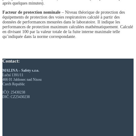
après quelques minutes).
Facteur de protection nominale
– Niveau théorique de protection des
équipements de protection des voies respiratoires calculé à partir des
données de performances mesurées dans le laboratoire. Il indique les
performances de protection maximum calculées mathématiquement. Calculé
en divisant 100 par la valeur totale de la fuite interne maximale telle
qu’indiquée dans la norme correspondante.
Contact:
MALINA – Safety s.r.o.
Luční 1391/11
466 01 Jablonec nad Nisou
Czech Republic
IČO: 25430238
DIČ: CZ25430238