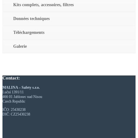
Kits complets, accessoires, filtres
Données techniques
Téléchargements
Galerie
Contact:
MALINA – Safety s.r.o.
Luční 1391/11
466 01 Jablonec nad Nisou
Czech Republic
IČO: 25430238
DIČ: CZ25430238